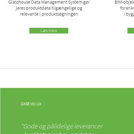
Glasshouse Data Management System gør
BIM-objek
jeres produktdata tilgængelige og
forankr
relevante i produktsøgningen
i by
Læs mere
CASE
VELUX
"Gode og pålidelige leverancer