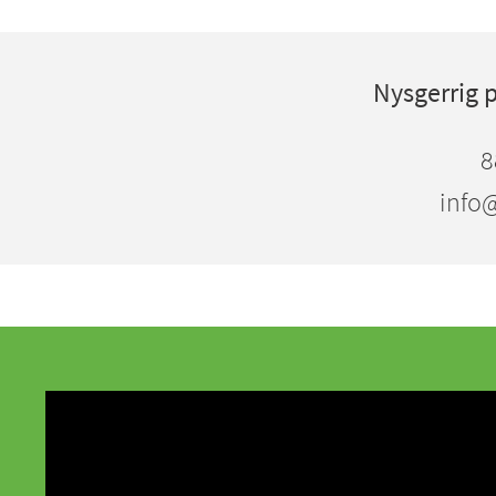
Nysgerrig 
8
info