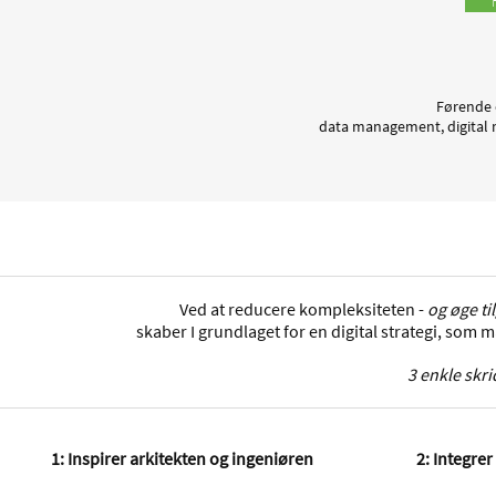
Førende 
data management, digital 
Ved at reducere kompleksiteten -
og øge t
skaber I grundlaget for en digital strategi, som 
3 enkle skri
1: Inspirer arkitekten og ingeniøren
2: Integre