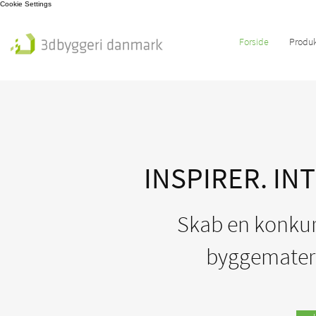
Cookie Settings
Forside
Produk
INSPIRER. IN
Skab en konkurr
byggemateri