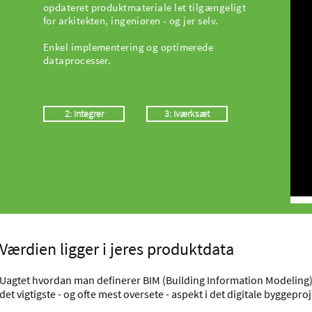
opdateret produktmateriale let tilgængeligt
for arkitekten, ingeniøren - og jer selv.
Enkel implementering og optimerede
dataprocesser.
2: Integrer
3: Iværksæt
Værdien ligger i jeres produktdata​
Uagtet hvordan man definerer BIM (Building Information Modeling), 
det vigtigste - og ofte mest oversete - aspekt i det digitale byggeproj