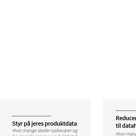
Reduce
Styr på jeres produktdata
til dat
Hvor mange steder opbevarer og
Hvor mange