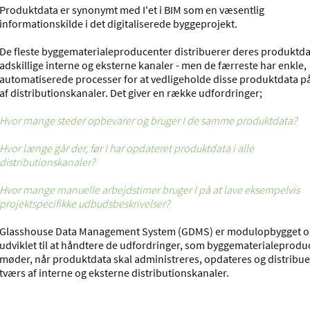
Produktdata er synonymt med I'et i BIM som en væsentlig
informationskilde i det digitaliserede byggeprojekt.
De fleste byggematerialeproducenter distribuerer deres produktda
adskillige interne og eksterne kanaler - men de færreste har enkle,
automatiserede processer for at vedligeholde disse produktdata p
af distributionskanaler.
Det giver en række udfordringer;
Hvor mange steder opbevarer og bruger I de samme produktdata?
Hvor længe går der, før I har opdateret produktdata i alle
distributionskanaler?
Hvor mange manuelle arbejdstimer bruger I på at lave eksempelvis
projektspecifikke udbudsbeskrivelser?
Glasshouse Data Management System (GDMS) er modulopbygget o
udviklet til at håndtere de udfordringer, som byggematerialeprod
møder, når produktdata skal administreres, opdateres og distribue
tværs af interne og eksterne distributionskanaler.