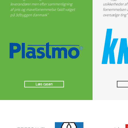
leverandører men efter sammenligning
usikkerheder af 
af pris og mavefornemmelse faldt valget
fornemmelsen af
på 3dbyggeri danmark"
oversælge ting"
Læs casen