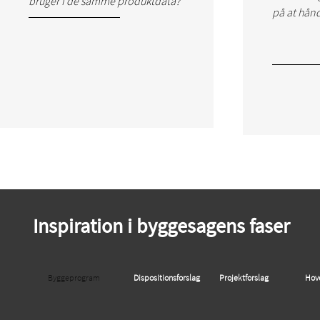
bruger I de samme produktdata?
på at hånd
Inspiration i byggesagens faser
Byggeprogram
Dispositionsforslag
Projektforslag
Hov